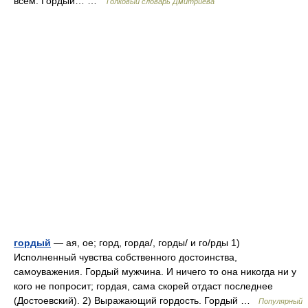
всём. Гордый… …
Толковый словарь Дмитриева
гордый
— ая, ое; горд, горда/, горды/ и го/рды 1)
Исполненный чувства собственного достоинства,
самоуважения. Гордый мужчина. И ничего то она никогда ни у
кого не попросит; гордая, сама скорей отдаст последнее
(Достоевский). 2) Выражающий гордость. Гордый …
Популярный