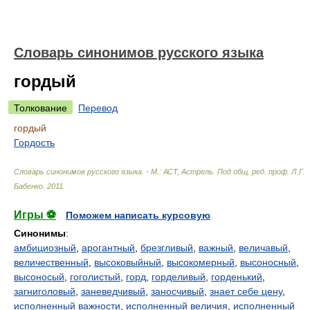
Словарь синонимов русского языка
гордый
Толкование
Перевод
гордый
Гордость
Словарь синонимов русского языка. - М.: АСТ, Астрель
.
Под общ. ред. проф. Л.Г.
Бабенко
.
2011
.
Игры ⚽
Поможем написать курсовую
Синонимы
:
амбициозный
,
арогантный
,
брезгливый
,
важный
,
величавый
,
величественный
,
высоковыйный
,
высокомерный
,
высоносный
,
высоносый
,
гоголистый
,
горд
,
горделивый
,
горденький
,
загниголовый
,
заневедчивый
,
заносчивый
,
знает себе цену
,
исполненный важности
,
исполненный величия
,
исполненный