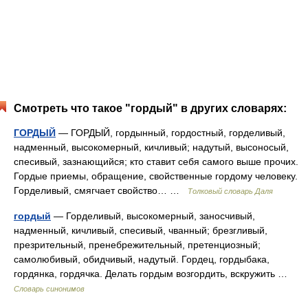
Смотреть что такое "гордый" в других словарях:
ГОРДЫЙ
— ГОРДЫЙ, гордынный, гордостный, горделивый,
надменный, высокомерный, кичливый; надутый, высоносый,
спесивый, зазнающийся; кто ставит себя самого выше прочих.
Гордые приемы, обращение, свойственные гордому человеку.
Горделивый, смягчает свойство… …
Толковый словарь Даля
гордый
— Горделивый, высокомерный, заносчивый,
надменный, кичливый, спесивый, чванный; брезгливый,
презрительный, пренебрежительный, претенциозный;
самолюбивый, обидчивый, надутый. Гордец, гордыбака,
гордянка, гордячка. Делать гордым возгордить, вскружить …
Словарь синонимов