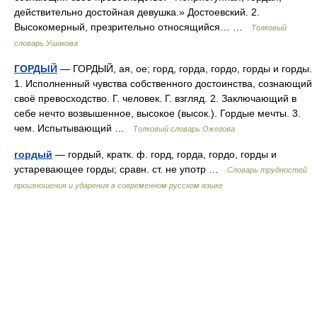
действительно достойная девушка.» Достоевский. 2.
Высокомерный, презрительно относящийся… …
Толковый
словарь Ушакова
ГОРДЫЙ
— ГОРДЫЙ, ая, ое; горд, горда, гордо, горды и горды.
1. Исполненный чувства собственного достоинства, сознающий
своё превосходство. Г. человек. Г. взгляд. 2. Заключающий в
себе нечто возвышенное, высокое (высок.). Гордые мечты. 3.
чем. Испытывающий …
Толковый словарь Ожегова
гордый
— гордый, кратк. ф. горд, горда, гордо, горды и
устаревающее горды; сравн. ст. не употр …
Словарь трудностей
произношения и ударения в современном русском языке