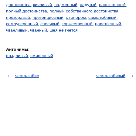
достоинства
,
кичливый
,
надменный
,
надутый
,
напыщенный
,
полный достоинства
,
полный собственного достоинства
,
презоравый
,
претенциозный
,
с гонором
,
самолюбивый
,
самоуверенный
,
спесивый
,
торжественный
,
царственный
,
чванливый
,
чванный
,
шея не гнется
Антонимы
:
стыдливый
,
смиренный
честолюбие
честолюбивый