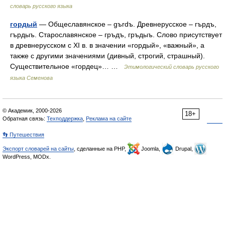
словарь русского языка
гордый
— Общеславянское – gъrdъ. Древнерусское – гърдъ,
гърдыъ. Старославянское – гръдъ, гръдыъ. Слово присутствует
в древнерусском с XI в. в значении «гордый», «важный», а
также с другими значениями (дивный, строгий, страшный).
Существительное «гордец»… …
Этимологический словарь русского
языка Семенова
© Академик, 2000-2026
18+
Обратная связь:
Техподдержка
,
Реклама на сайте
👣 Путешествия
Экспорт словарей на сайты
, сделанные на PHP,
Joomla,
Drupal,
WordPress, MODx.