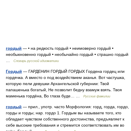
гордый
— • на редкость гордый • неимоверно гордый •
необыкновенно гордый • необычайно гордый • страшно гордый
…
Словарь русской идиоматики
Гордый
— ГАРДЕНИН ГОРДЫЙ ГОРДЫХ Гордена гордец или
гордячка. А вместо о под воздействием аканья. Вот частушка,
которую пели девушки Архангельской губернии: Твой
папашенька богатый, Не позволит бедну взамуж взять. Твоя
маменька гордёна, Во глаза буде… …
Русские фамилии
гордый
— прил., употр. часто Морфология: горд, горда, гордо,
горды и горды; нар. гордо 1. Гордым вы называете того, кто
обладает чувством собственного достоинства, предъявляет к
себе высокие требования и стремится соответствовать им во